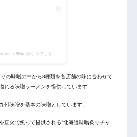
【公式】蔵出し味噌 麺場 田所商店(@tadokoro_shoten_official)がシェアした投稿
わりの味噌の中から3種類を各店舗の味に合わせて
溢れる味噌ラーメンを提供しています。
九州味噌を基本の味噌としています。
を直火で炙って提供される”北海道味噌炙りチャ