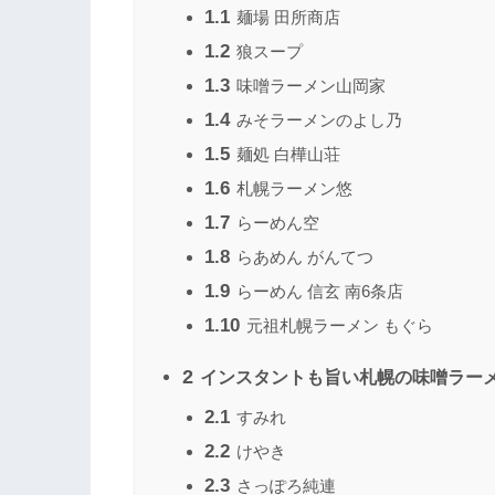
1.1
麺場 田所商店
1.2
狼スープ
1.3
味噌ラーメン山岡家
1.4
みそラーメンのよし乃
1.5
麺処 白樺山荘
1.6
札幌ラーメン悠
1.7
らーめん空
1.8
らあめん がんてつ
1.9
らーめん 信玄 南6条店
1.10
元祖札幌ラーメン もぐら
2
インスタントも旨い札幌の味噌ラーメ
2.1
すみれ
2.2
けやき
2.3
さっぽろ純連