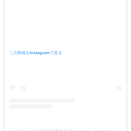
この投稿をInstagramで見る
スープカレーGARAKU札幌本店(@soupcurry_garaku)がシェアした投稿