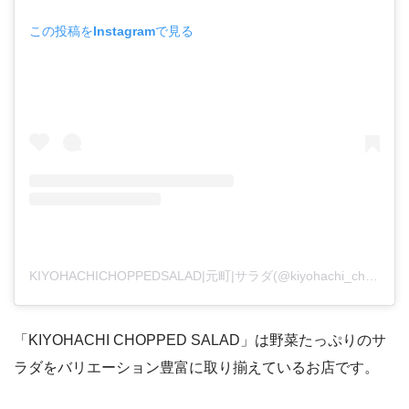
この投稿をInstagramで見る
KIYOHACHICHOPPEDSALAD|元町|サラダ(@kiyohachi_chopped_salad)がシェアした投稿
「KIYOHACHI CHOPPED SALAD」は野菜たっぷりのサ
ラダをバリエーション豊富に取り揃えているお店です。