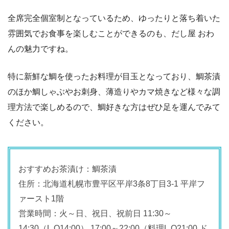
全席完全個室制となっているため、ゆったりと落ち着いた
雰囲気でお食事を楽しむことができるのも、だし屋 おわ
んの魅力ですね。
特に新鮮な鯛を使ったお料理が目玉となっており、鯛茶漬
のほか鯛しゃぶやお刺身、薄造りやカマ焼きなど様々な調
理方法で楽しめるので、鯛好きな方はぜひ足を運んでみて
ください。
おすすめお茶漬け：鯛茶漬
住所：北海道札幌市豊平区平岸3条8丁目3-1 平岸フ
ァースト1階
営業時間：火～日、祝日、祝前日 11:30～
14:30（L.O14:00） 17:00～22:00（料理L.O21:00 ド