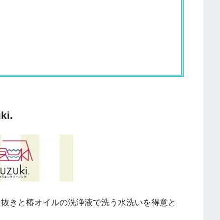
i.
はシミ抜きと椿オイルの洗浄液で洗う水洗いを得意と