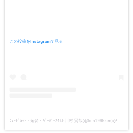
この投稿をInstagramで見る
ﾌｪｰﾄﾞｶｯﾄ・短髪・ﾊﾞｰﾊﾞｰｽﾀｲﾙ 川村 賢哉(@ken1995ken)がシェアした投稿